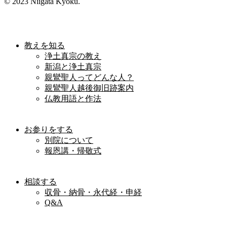
© 2023 Niigata Kyoku.
教えを知る
浄土真宗の教え
新潟と浄土真宗
親鸞聖人ってどんな人？
親鸞聖人越後御旧跡案内
仏教用語と作法
お参りをする
別院について
報恩講・帰敬式
相談する
収骨・納骨・永代経・申経
Q&A