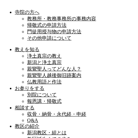
寺院の方へ
教務所・教務事務所の事務内容
帰敬式の申請方法
門徒用授与物の申請方法
その他申請について
教えを知る
浄土真宗の教え
新潟と浄土真宗
親鸞聖人ってどんな人？
親鸞聖人越後御旧跡案内
仏教用語と作法
お参りをする
別院について
報恩講・帰敬式
相談する
収骨・納骨・永代経・申経
Q&A
教区の紹介
新潟教区・組とは