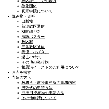
教区誕生までの歩み
教化団体
真宗学院について
読み物・資料
出版物
新潟教区通信
機関誌 ｢聲｣
法語ポスター
教区報
三条教区通信
響流（ひびき）
過去の特集
その他の発行物
報恩講イラストのご利用について
お寺を探す
寺院の方へ
教務所・教務事務所の事務内容
帰敬式の申請方法
門徒用授与物の申請方法
その他申請について