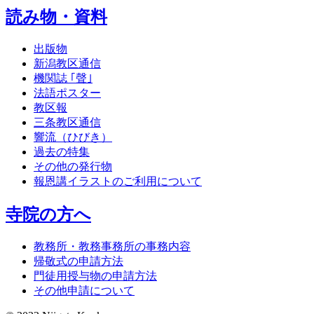
読み物・資料
出版物
新潟教区通信
機関誌 ｢聲｣
法語ポスター
教区報
三条教区通信
響流（ひびき）
過去の特集
その他の発行物
報恩講イラストのご利用について
寺院の方へ
教務所・教務事務所の事務内容
帰敬式の申請方法
門徒用授与物の申請方法
その他申請について