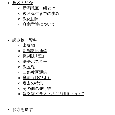
教区の紹介
新潟教区・組とは
教区誕生までの歩み
教化団体
真宗学院について
読み物・資料
出版物
新潟教区通信
機関誌 ｢聲｣
法語ポスター
教区報
三条教区通信
響流（ひびき）
過去の特集
その他の発行物
報恩講イラストのご利用について
お寺を探す