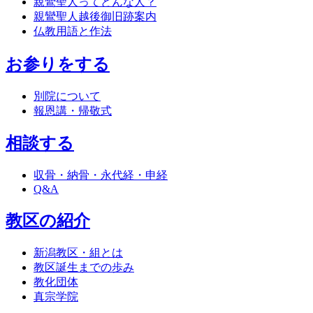
親鸞聖人ってどんな人？
親鸞聖人越後御旧跡案内
仏教用語と作法
お参りをする
別院について
報恩講・帰敬式
相談する
収骨・納骨・永代経・申経
Q&A
教区の紹介
新潟教区・組とは
教区誕生までの歩み
教化団体
真宗学院