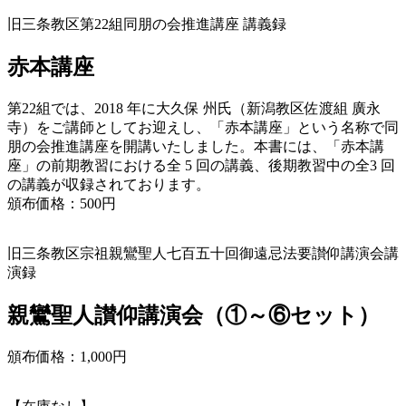
旧三条教区第22組同朋の会推進講座 講義録
赤本講座
第22組では、2018 年に大久保 州氏（新潟教区佐渡組 廣永
寺）をご講師としてお迎えし、「赤本講座」という名称で同
朋の会推進講座を開講いたしました。本書には、「赤本講
座」の前期教習における全 5 回の講義、後期教習中の全3 回
の講義が収録されております。
頒布価格：500円
旧三条教区宗祖親鸞聖人七百五十回御遠忌法要讃仰講演会講
演録
親鸞聖人讃仰講演会（①～⑥セット）
頒布価格：1,000円