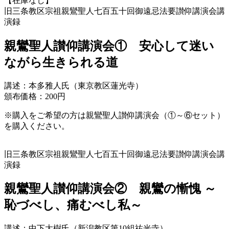
【在庫なし】
旧三条教区宗祖親鸞聖人七百五十回御遠忌法要讃仰講演会講
演録
親鸞聖人讃仰講演会① 安心して迷い
ながら生きられる道
講述：本多雅人氏（東京教区蓮光寺）
頒布価格：200円
※購入をご希望の方は親鸞聖人讃仰講演会（①～⑥セット）
を購入ください。
旧三条教区宗祖親鸞聖人七百五十回御遠忌法要讃仰講演会講
演録
親鸞聖人讃仰講演会② 親鸞の慚愧 ～
恥づべし、痛むべし私～
講述：中下大樹氏（新潟教区第10組祐光寺）