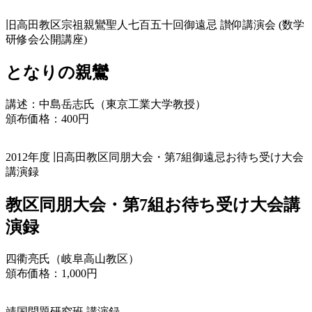
旧高田教区宗祖親鸞聖人
七百五十回御遠忌
讃仰講演会 (数学
研修会公開講座)
となりの親鸞
講述：中島岳志氏（東京工業大学教授）
頒布価格：400円
2012年度 旧高田教区同朋大会・
第7組御遠忌お待ち受け大会
講演録
教区同朋大会・
第7組お待ち受け大会講
演録
四衢亮氏（岐阜高山教区）
頒布価格：1,000円
靖国問題研究班 講演録