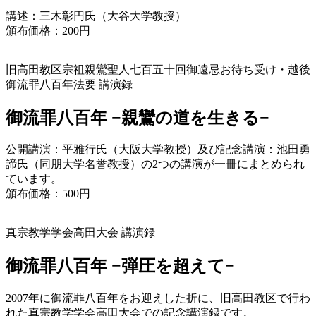
講述：三木彰円氏（大谷大学教授）
頒布価格：200円
旧高田教区宗祖親鸞聖人
七百五十回御遠忌お待ち受け・
越後
御流罪八百年法要 講演録
御流罪八百年
−親鸞の道を生きる−
公開講演：平雅行氏（大阪大学教授）及び記念講演：池田勇
諦氏（同朋大学名誉教授）の2つの講演が一冊にまとめられ
ています。
頒布価格：500円
真宗教学学会
高田大会 講演録
御流罪八百年
−弾圧を超えて−
2007年に御流罪八百年をお迎えした折に、旧高田教区で行わ
れた真宗教学学会高田大会での記念講演録です。