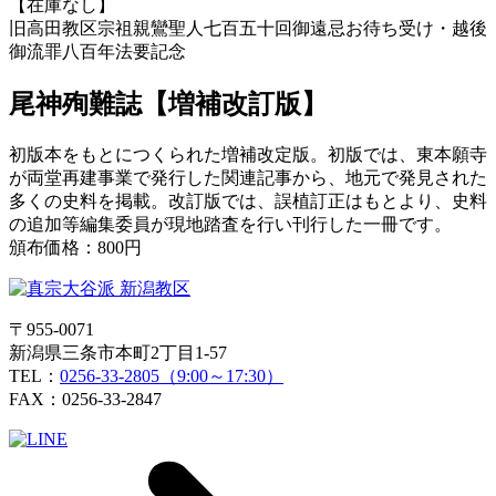
【在庫なし】
旧高田教区宗祖親鸞聖人
七百五十回御遠忌お待ち受け・
越後
御流罪八百年法要記念
尾神殉難誌
【増補改訂版】
初版本をもとにつくられた増補改定版。初版では、東本願寺
が両堂再建事業で発行した関連記事から、地元で発見された
多くの史料を掲載。改訂版では、誤植訂正はもとより、史料
の追加等編集委員が現地踏査を行い刊行した一冊です。
頒布価格：800円
〒955-0071
新潟県三条市本町2丁目1-57
TEL：
0256-33-2805（9:00～17:30）
FAX：0256-33-2847