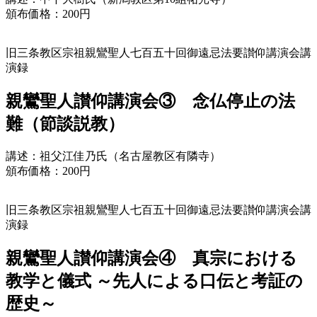
頒布価格：200円
旧三条教区宗祖親鸞聖人七百五十回御遠忌法要讃仰講演会講
演録
親鸞聖人讃仰講演会③ 念仏停止の法
難（節談説教）
講述：祖父江佳乃氏（名古屋教区有隣寺）
頒布価格：200円
旧三条教区宗祖親鸞聖人七百五十回御遠忌法要讃仰講演会講
演録
親鸞聖人讃仰講演会④ 真宗における
教学と儀式
～先人による口伝と考証の
歴史～