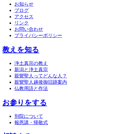
お知らせ
ブログ
アクセス
リンク
お問い合わせ
プライバシーポリシー
教えを知る
浄土真宗の教え
新潟と浄土真宗
親鸞聖人ってどんな人？
親鸞聖人越後御旧跡案内
仏教用語と作法
お参りをする
別院について
報恩講・帰敬式