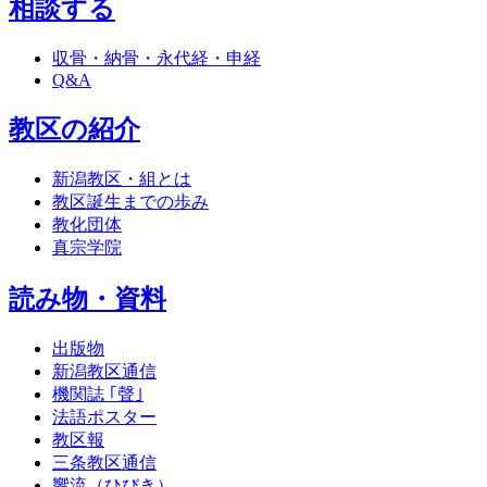
相談する
収骨・納骨・永代経・申経
Q&A
教区の紹介
新潟教区・組とは
教区誕生までの歩み
教化団体
真宗学院
読み物・資料
出版物
新潟教区通信
機関誌 ｢聲｣
法語ポスター
教区報
三条教区通信
響流（ひびき）