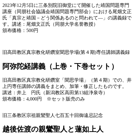
2023年12月5日に三条別院旧御堂にて開催した靖国問題専門
講座（同朋社会協議会靖国問題専門部会）における尾畑文正
氏「真宗と靖国－どう関係あるのと問われて―」の講義録で
す。
講述：尾畑文正氏（同朋大学名誉教授）
頒布価格：500円
旧高田教区真宗教化研鑽室聞思学場(第４期)専任講師講義録
阿弥陀経講義（上巻・下巻セット）
旧高田教区真宗教化研鑽室「聞思学場」（第４期）での、井
上円専任講師の講義をまとめ、加筆・修正したものです。
講述：井上 円氏（新潟教区高田第13組浄泉寺）
頒布価格：4,000円 ※セット販売のみ
旧三条教区宗祖親鸞聖人七百五十回御遠忌記念
越後佐渡の親鸞聖人と蓮如上人