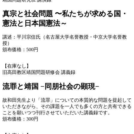
真宗と社会問題
〜私たちが求める国・
憲法と
日本国憲法～
講述：平川宗信氏（名古屋大学名誉教授・中京大学名誉教
授）
頒布価格：500円
【在庫なし】
旧高田教区靖国問題研修会 講義録
流罪と靖国
−同朋社会の顕現−
故和田先生より「流罪」についての本質的な問題を提起して
いただきながら、その課題を一人でも多くの方と共有できる
ことを願いつつ刊行させていただいた講義録です。
頒布価格：300円