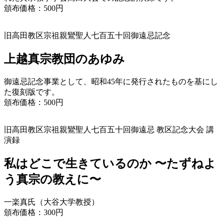
頒布価格：500円
旧高田教区宗祖親鸞聖人
七百五十回御遠忌記念
上越真宗教団のあゆみ
御遠忌記念事業として、昭和45年に発行されたものを基にし
た復刻版です。
頒布価格：500円
旧高田教区宗祖親鸞聖人七百五十回御遠忌
教区記念大会 講
演録
私はどこで生きているのか 〜たずねよ
う真宗の教えに〜
一楽真氏（大谷大学教授）
頒布価格：300円