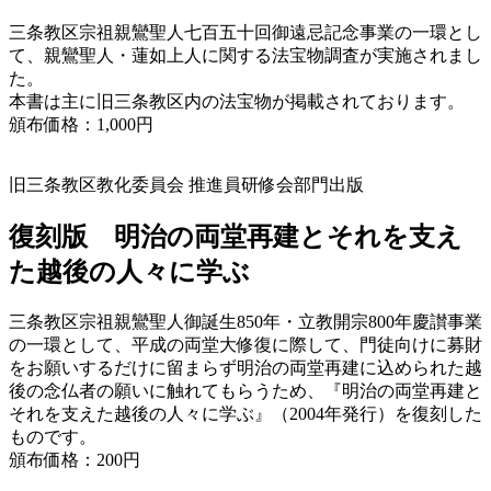
三条教区宗祖親鸞聖人七百五十回御遠忌記念事業の一環とし
て、親鸞聖人・蓮如上人に関する法宝物調査が実施されまし
た。
本書は主に旧三条教区内の法宝物が掲載されております。
頒布価格：1,000円
旧三条教区教化委員会 推進員研修会部門出版
復刻版 明治の両堂再建とそれを支え
た越後の人々に学ぶ
三条教区宗祖親鸞聖人御誕生850年・立教開宗800年慶讃事業
の一環として、平成の両堂大修復に際して、門徒向けに募財
をお願いするだけに留まらず明治の両堂再建に込められた越
後の念仏者の願いに触れてもらうため、『明治の両堂再建と
それを支えた越後の人々に学ぶ』（2004年発行）を復刻した
ものです。
頒布価格：200円