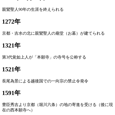
親鸞聖人90年の生涯を終えられる
1272年
京都・吉水の北に親鸞聖人の廟堂（お墓）が建てられる
1321年
第3代覚如上人が「本願寺」の寺号を公称する
1521年
長尾為景による越後国での一向宗の禁止令発令
1591年
豊臣秀吉より京都（堀川六条）の地の寄進を受ける（後に現
在の西本願寺へ）