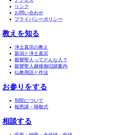
アクセス
リンク
お問い合わせ
プライバシーポリシー
教えを知る
浄土真宗の教え
新潟と浄土真宗
親鸞聖人ってどんな人？
親鸞聖人越後御旧跡案内
仏教用語と作法
お参りをする
別院について
報恩講・帰敬式
相談する
収骨・納骨・永代経・申経