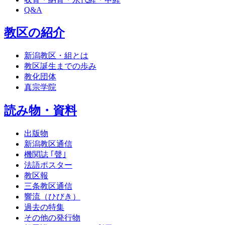
Q&A
教区の紹介
新潟教区・組とは
教区誕生までの歩み
教化団体
真宗学院
読み物・資料
出版物
新潟教区通信
機関誌 ｢聲｣
法語ポスター
教区報
三条教区通信
響流（ひびき）
過去の特集
その他の発行物