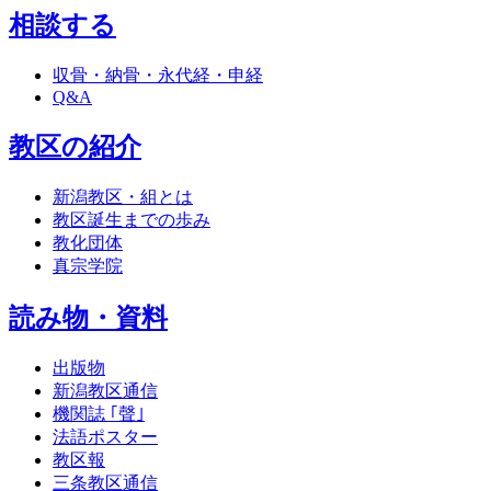
相談する
収骨・納骨・永代経・申経
Q&A
教区の紹介
新潟教区・組とは
教区誕生までの歩み
教化団体
真宗学院
読み物・資料
出版物
新潟教区通信
機関誌 ｢聲｣
法語ポスター
教区報
三条教区通信