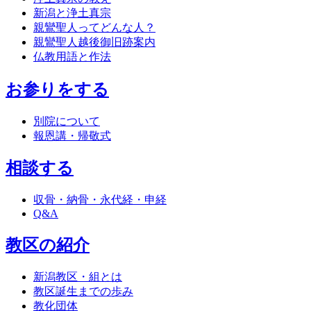
新潟と浄土真宗
親鸞聖人ってどんな人？
親鸞聖人越後御旧跡案内
仏教用語と作法
お参りをする
別院について
報恩講・帰敬式
相談する
収骨・納骨・永代経・申経
Q&A
教区の紹介
新潟教区・組とは
教区誕生までの歩み
教化団体