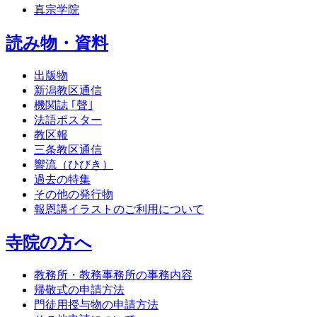
真宗学院
読み物・資料
出版物
新潟教区通信
機関誌 ｢聲｣
法語ポスター
教区報
三条教区通信
響流（ひびき）
過去の特集
その他の発行物
報恩講イラストのご利用について
寺院の方へ
教務所・教務事務所の事務内容
帰敬式の申請方法
門徒用授与物の申請方法