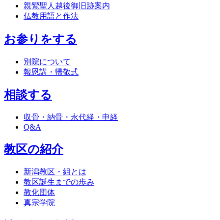
親鸞聖人越後御旧跡案内
仏教用語と作法
お参りをする
別院について
報恩講・帰敬式
相談する
収骨・納骨・永代経・申経
Q&A
教区の紹介
新潟教区・組とは
教区誕生までの歩み
教化団体
真宗学院