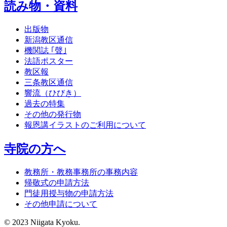
読み物・資料
出版物
新潟教区通信
機関誌 ｢聲｣
法語ポスター
教区報
三条教区通信
響流（ひびき）
過去の特集
その他の発行物
報恩講イラストのご利用について
寺院の方へ
教務所・教務事務所の事務内容
帰敬式の申請方法
門徒用授与物の申請方法
その他申請について
© 2023 Niigata Kyoku.