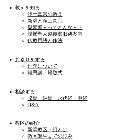
教えを知る
浄土真宗の教え
新潟と浄土真宗
親鸞聖人ってどんな人？
親鸞聖人越後御旧跡案内
仏教用語と作法
お参りをする
別院について
報恩講・帰敬式
相談する
収骨・納骨・永代経・申経
Q&A
教区の紹介
新潟教区・組とは
教区誕生までの歩み