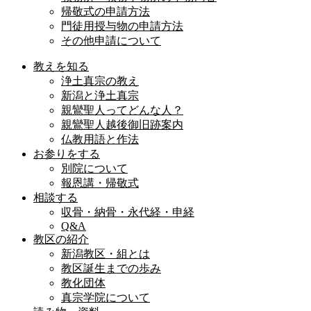
帰敬式の申請方法
門徒用授与物の申請方法
その他申請について
教えを知る
浄土真宗の教え
新潟と浄土真宗
親鸞聖人ってどんな人？
親鸞聖人越後御旧跡案内
仏教用語と作法
お参りをする
別院について
報恩講・帰敬式
相談する
収骨・納骨・永代経・申経
Q&A
教区の紹介
新潟教区・組とは
教区誕生までの歩み
教化団体
真宗学院について