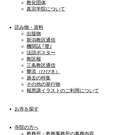
教化団体
真宗学院について
読み物・資料
出版物
新潟教区通信
機関誌 ｢聲｣
法語ポスター
教区報
三条教区通信
響流（ひびき）
過去の特集
その他の発行物
報恩講イラストのご利用について
お寺を探す
寺院の方へ
教務所・教務事務所の事務内容