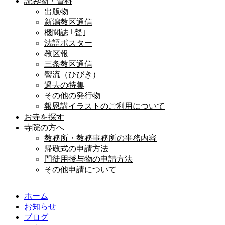
読み物・資料
出版物
新潟教区通信
機関誌 ｢聲｣
法語ポスター
教区報
三条教区通信
響流（ひびき）
過去の特集
その他の発行物
報恩講イラストのご利用について
お寺を探す
寺院の方へ
教務所・教務事務所の事務内容
帰敬式の申請方法
門徒用授与物の申請方法
その他申請について
ホーム
お知らせ
ブログ