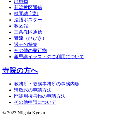
出版物
新潟教区通信
機関誌 ｢聲｣
法語ポスター
教区報
三条教区通信
響流（ひびき）
過去の特集
その他の発行物
報恩講イラストのご利用について
寺院の方へ
教務所・教務事務所の事務内容
帰敬式の申請方法
門徒用授与物の申請方法
その他申請について
© 2023 Niigata Kyoku.