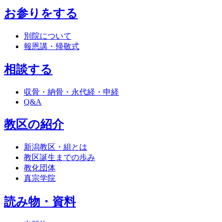
お参りをする
別院について
報恩講・帰敬式
相談する
収骨・納骨・永代経・申経
Q&A
教区の紹介
新潟教区・組とは
教区誕生までの歩み
教化団体
真宗学院
読み物・資料