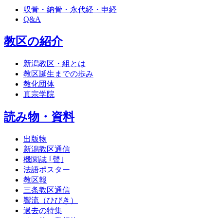
収骨・納骨・永代経・申経
Q&A
教区の紹介
新潟教区・組とは
教区誕生までの歩み
教化団体
真宗学院
読み物・資料
出版物
新潟教区通信
機関誌 ｢聲｣
法語ポスター
教区報
三条教区通信
響流（ひびき）
過去の特集