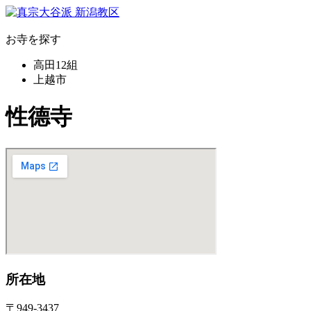
お寺を探す
高田12組
上越市
性德寺
所在地
〒949-3437