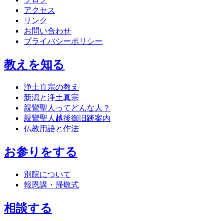
アクセス
リンク
お問い合わせ
プライバシーポリシー
教えを知る
浄土真宗の教え
新潟と浄土真宗
親鸞聖人ってどんな人？
親鸞聖人越後御旧跡案内
仏教用語と作法
お参りをする
別院について
報恩講・帰敬式
相談する