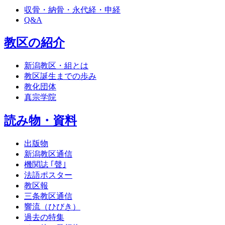
収骨・納骨・永代経・申経
Q&A
教区の紹介
新潟教区・組とは
教区誕生までの歩み
教化団体
真宗学院
読み物・資料
出版物
新潟教区通信
機関誌 ｢聲｣
法語ポスター
教区報
三条教区通信
響流（ひびき）
過去の特集