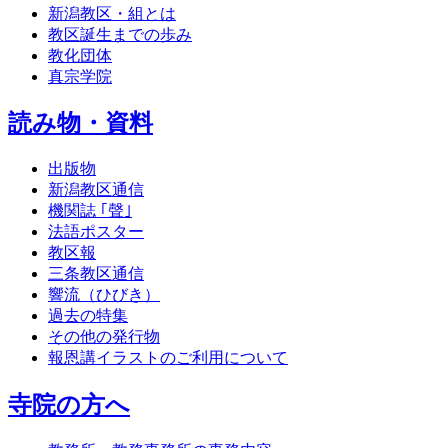
新潟教区・組とは
教区誕生までの歩み
教化団体
真宗学院
読み物・資料
出版物
新潟教区通信
機関誌 ｢聲｣
法語ポスター
教区報
三条教区通信
響流（ひびき）
過去の特集
その他の発行物
報恩講イラストのご利用について
寺院の方へ