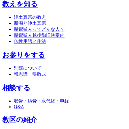
教えを知る
浄土真宗の教え
新潟と浄土真宗
親鸞聖人ってどんな人？
親鸞聖人越後御旧跡案内
仏教用語と作法
お参りをする
別院について
報恩講・帰敬式
相談する
収骨・納骨・永代経・申経
Q&A
教区の紹介