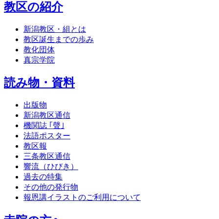
教区の紹介
新潟教区・組とは
教区誕生までの歩み
教化団体
真宗学院
読み物・資料
出版物
新潟教区通信
機関誌 ｢聲｣
法語ポスター
教区報
三条教区通信
響流（ひびき）
過去の特集
その他の発行物
報恩講イラストのご利用について