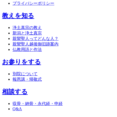
プライバシーポリシー
教えを知る
浄土真宗の教え
新潟と浄土真宗
親鸞聖人ってどんな人？
親鸞聖人越後御旧跡案内
仏教用語と作法
お参りをする
別院について
報恩講・帰敬式
相談する
収骨・納骨・永代経・申経
Q&A