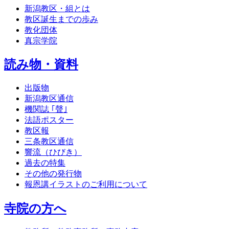
新潟教区・組とは
教区誕生までの歩み
教化団体
真宗学院
読み物・資料
出版物
新潟教区通信
機関誌 ｢聲｣
法語ポスター
教区報
三条教区通信
響流（ひびき）
過去の特集
その他の発行物
報恩講イラストのご利用について
寺院の方へ