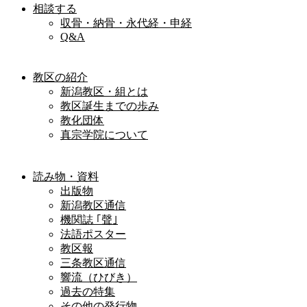
相談する
収骨・納骨・永代経・申経
Q&A
教区の紹介
新潟教区・組とは
教区誕生までの歩み
教化団体
真宗学院について
読み物・資料
出版物
新潟教区通信
機関誌 ｢聲｣
法語ポスター
教区報
三条教区通信
響流（ひびき）
過去の特集
その他の発行物