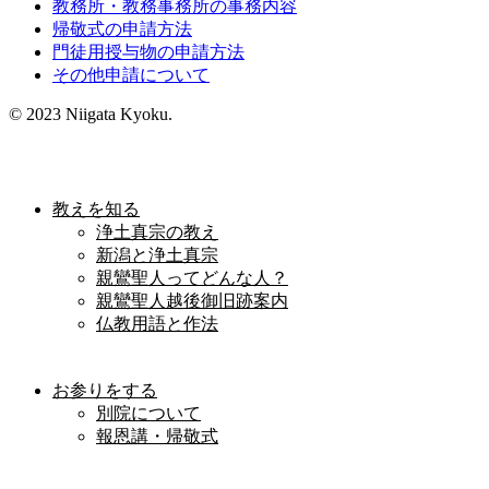
教務所・教務事務所の事務内容
帰敬式の申請方法
門徒用授与物の申請方法
その他申請について
© 2023 Niigata Kyoku.
教えを知る
浄土真宗の教え
新潟と浄土真宗
親鸞聖人ってどんな人？
親鸞聖人越後御旧跡案内
仏教用語と作法
お参りをする
別院について
報恩講・帰敬式