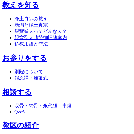
教えを知る
浄土真宗の教え
新潟と浄土真宗
親鸞聖人ってどんな人？
親鸞聖人越後御旧跡案内
仏教用語と作法
お参りをする
別院について
報恩講・帰敬式
相談する
収骨・納骨・永代経・申経
Q&A
教区の紹介