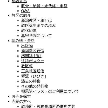
相談する
収骨・納骨・永代経・申経
Q&A
教区の紹介
新潟教区・組とは
教区誕生までの歩み
教化団体
真宗学院について
読み物・資料
出版物
新潟教区通信
機関誌 ｢聲｣
法語ポスター
教区報
三条教区通信
響流（ひびき）
過去の特集
その他の発行物
報恩講イラストのご利用について
お寺を探す
寺院の方へ
教務所・教務事務所の事務内容