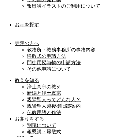
報恩講イラストのご利用について
お寺を探す
寺院の方へ
教務所・教務事務所の事務内容
帰敬式の申請方法
門徒用授与物の申請方法
その他申請について
教えを知る
浄土真宗の教え
新潟と浄土真宗
親鸞聖人ってどんな人？
親鸞聖人越後御旧跡案内
仏教用語と作法
お参りをする
別院について
報恩講・帰敬式