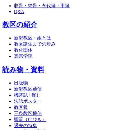
収骨・納骨・永代経・申経
Q&A
教区の紹介
新潟教区・組とは
教区誕生までの歩み
教化団体
真宗学院
読み物・資料
出版物
新潟教区通信
機関誌 ｢聲｣
法語ポスター
教区報
三条教区通信
響流（ひびき）
過去の特集