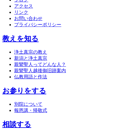
アクセス
リンク
お問い合わせ
プライバシーポリシー
教えを知る
浄土真宗の教え
新潟と浄土真宗
親鸞聖人ってどんな人？
親鸞聖人越後御旧跡案内
仏教用語と作法
お参りをする
別院について
報恩講・帰敬式
相談する