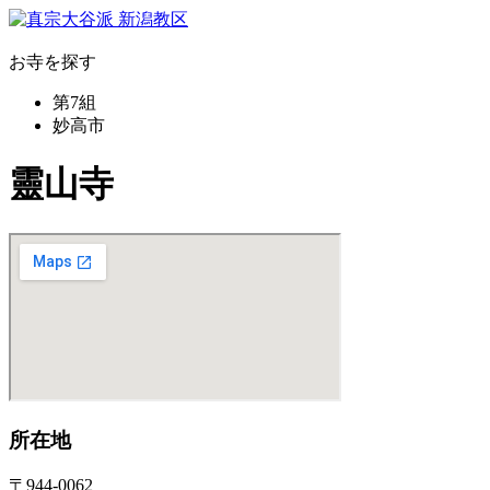
お寺を探す
第7組
妙高市
靈山寺
所在地
〒944-0062