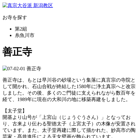
お寺を探す
第2組
糸魚川市
善正寺
善正寺は、もとは早川谷の砂場という集落に真言宗の寺院と
して開かれ、石山合戦が終結した1580年に浄土真宗へと改宗
しました。その後、多くのご門徒に支えられながら数百年を
経て、1989年に現在の大和川の地に移築再建をしました。
【太子堂】
開基より山号が「上宮山（じょうぐうさん）」となってお
り、古来より伝わる聖徳太子（上宮太子）の木像が安置され
ています。また、太子堂再建に際して描かれた、妙高市の陶
芸家・髙井進氏による天女壁画が飾られています。