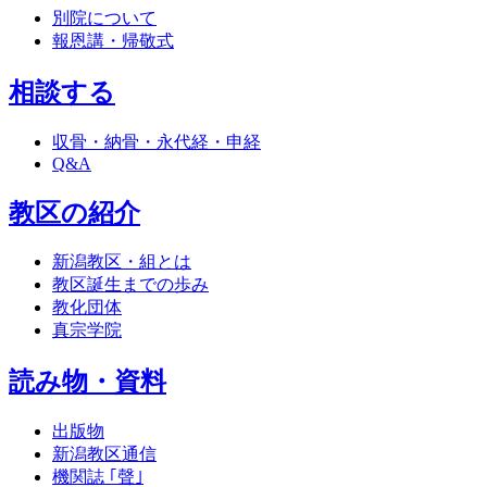
別院について
報恩講・帰敬式
相談する
収骨・納骨・永代経・申経
Q&A
教区の紹介
新潟教区・組とは
教区誕生までの歩み
教化団体
真宗学院
読み物・資料
出版物
新潟教区通信
機関誌 ｢聲｣