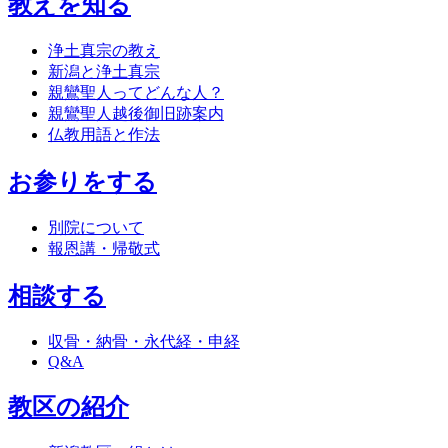
教えを知る
浄土真宗の教え
新潟と浄土真宗
親鸞聖人ってどんな人？
親鸞聖人越後御旧跡案内
仏教用語と作法
お参りをする
別院について
報恩講・帰敬式
相談する
収骨・納骨・永代経・申経
Q&A
教区の紹介