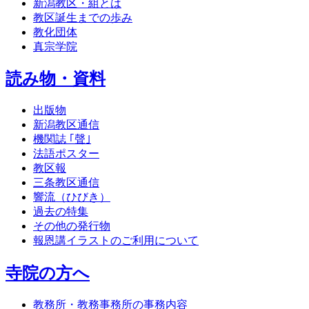
新潟教区・組とは
教区誕生までの歩み
教化団体
真宗学院
読み物・資料
出版物
新潟教区通信
機関誌 ｢聲｣
法語ポスター
教区報
三条教区通信
響流（ひびき）
過去の特集
その他の発行物
報恩講イラストのご利用について
寺院の方へ
教務所・教務事務所の事務内容