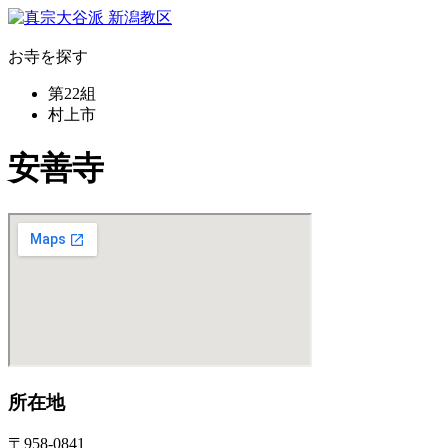
お寺を探す
第22組
村上市
安善寺
所在地
〒958-0841