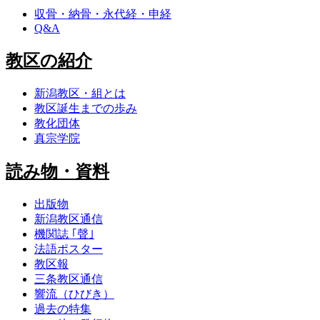
収骨・納骨・永代経・申経
Q&A
教区の紹介
新潟教区・組とは
教区誕生までの歩み
教化団体
真宗学院
読み物・資料
出版物
新潟教区通信
機関誌 ｢聲｣
法語ポスター
教区報
三条教区通信
響流（ひびき）
過去の特集