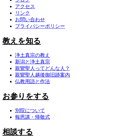
アクセス
リンク
お問い合わせ
プライバシーポリシー
教えを知る
浄土真宗の教え
新潟と浄土真宗
親鸞聖人ってどんな人？
親鸞聖人越後御旧跡案内
仏教用語と作法
お参りをする
別院について
報恩講・帰敬式
相談する