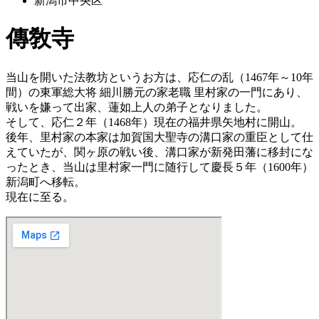
新潟市中央区
傳敎寺
当山を開いた法教坊というお方は、応仁の乱（1467年～10年
間）の東軍総大将 細川勝元の家老職 里村家の一門にあり、
戦いを嫌って出家、蓮如上人の弟子となりました。
そして、応仁２年（1468年）現在の福井県矢地村に開山。
後年、里村家の本家は加賀国大聖寺の溝口家の重臣として仕
えていたが、関ヶ原の戦い後、溝口家が新発田藩に移封にな
ったとき、当山は里村家一門に随行して慶長５年（1600年）
新潟町へ移転。
現在に至る。