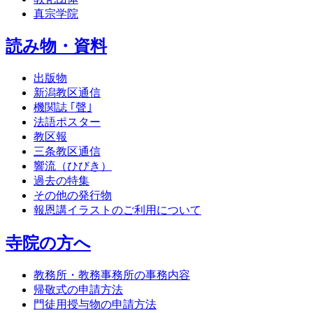
真宗学院
読み物・資料
出版物
新潟教区通信
機関誌 ｢聲｣
法語ポスター
教区報
三条教区通信
響流（ひびき）
過去の特集
その他の発行物
報恩講イラストのご利用について
寺院の方へ
教務所・教務事務所の事務内容
帰敬式の申請方法
門徒用授与物の申請方法