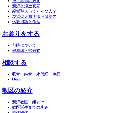
浄土真宗の教え
新潟と浄土真宗
親鸞聖人ってどんな人？
親鸞聖人越後御旧跡案内
仏教用語と作法
お参りをする
別院について
報恩講・帰敬式
相談する
収骨・納骨・永代経・申経
Q&A
教区の紹介
新潟教区・組とは
教区誕生までの歩み
教化団体