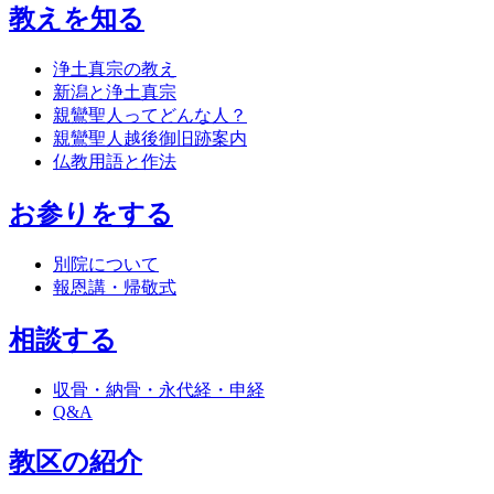
教えを知る
浄土真宗の教え
新潟と浄土真宗
親鸞聖人ってどんな人？
親鸞聖人越後御旧跡案内
仏教用語と作法
お参りをする
別院について
報恩講・帰敬式
相談する
収骨・納骨・永代経・申経
Q&A
教区の紹介