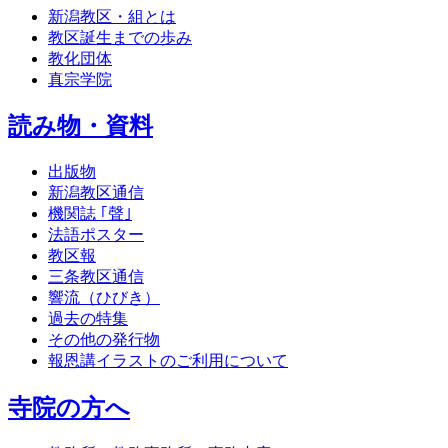
新潟教区・組とは
教区誕生までの歩み
教化団体
真宗学院
読み物・資料
出版物
新潟教区通信
機関誌 ｢聲｣
法語ポスター
教区報
三条教区通信
響流（ひびき）
過去の特集
その他の発行物
報恩講イラストのご利用について
寺院の方へ