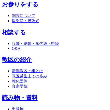
お参りをする
別院について
報恩講・帰敬式
相談する
収骨・納骨・永代経・申経
Q&A
教区の紹介
新潟教区・組とは
教区誕生までの歩み
教化団体
真宗学院
読み物・資料
出版物