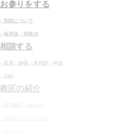
お参りをする
別院について
報恩講・帰敬式
相談する
収骨・納骨・永代経・申経
Q&A
教区の紹介
新潟教区・組とは
教区誕生までの歩み
教化団体