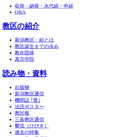
収骨・納骨・永代経・申経
Q&A
教区の紹介
新潟教区・組とは
教区誕生までの歩み
教化団体
真宗学院
読み物・資料
出版物
新潟教区通信
機関誌 ｢聲｣
法語ポスター
教区報
三条教区通信
響流（ひびき）
過去の特集