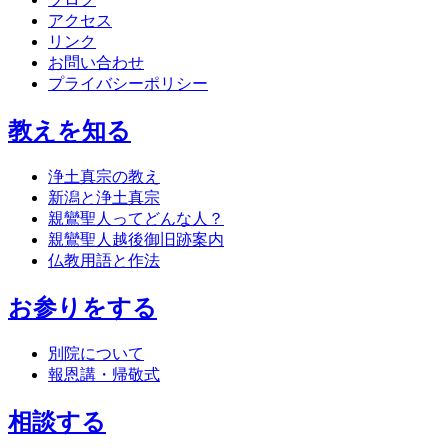
アクセス
リンク
お問い合わせ
プライバシーポリシー
教えを知る
浄土真宗の教え
新潟と浄土真宗
親鸞聖人ってどんな人？
親鸞聖人越後御旧跡案内
仏教用語と作法
お参りをする
別院について
報恩講・帰敬式
相談する