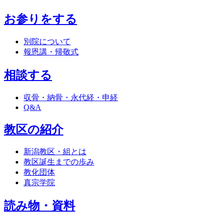
お参りをする
別院について
報恩講・帰敬式
相談する
収骨・納骨・永代経・申経
Q&A
教区の紹介
新潟教区・組とは
教区誕生までの歩み
教化団体
真宗学院
読み物・資料