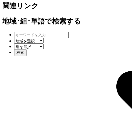
関連リンク
地域･組･単語
で検索する