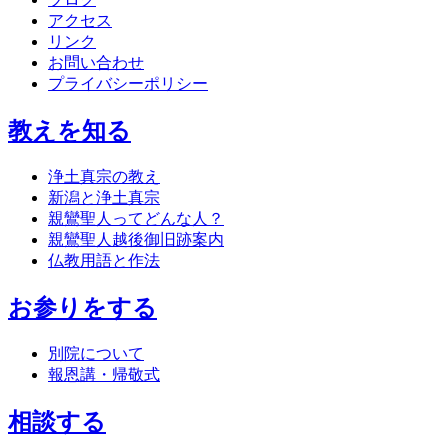
アクセス
リンク
お問い合わせ
プライバシーポリシー
教えを知る
浄土真宗の教え
新潟と浄土真宗
親鸞聖人ってどんな人？
親鸞聖人越後御旧跡案内
仏教用語と作法
お参りをする
別院について
報恩講・帰敬式
相談する