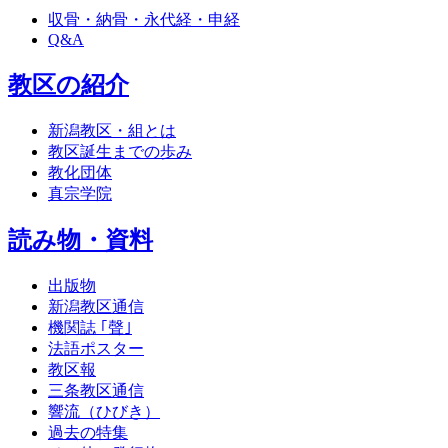
収骨・納骨・永代経・申経
Q&A
教区の紹介
新潟教区・組とは
教区誕生までの歩み
教化団体
真宗学院
読み物・資料
出版物
新潟教区通信
機関誌 ｢聲｣
法語ポスター
教区報
三条教区通信
響流（ひびき）
過去の特集