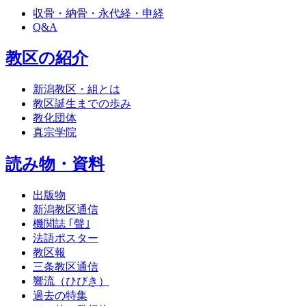
収骨・納骨・永代経・申経
Q&A
教区の紹介
新潟教区・組とは
教区誕生までの歩み
教化団体
真宗学院
読み物・資料
出版物
新潟教区通信
機関誌 ｢聲｣
法語ポスター
教区報
三条教区通信
響流（ひびき）
過去の特集