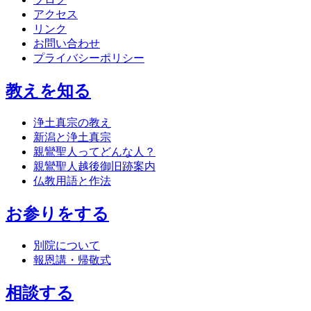
アクセス
リンク
お問い合わせ
プライバシーポリシー
教えを知る
浄土真宗の教え
新潟と浄土真宗
親鸞聖人ってどんな人？
親鸞聖人越後御旧跡案内
仏教用語と作法
お参りをする
別院について
報恩講・帰敬式
相談する