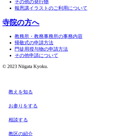
その他の発行物
報恩講イラストのご利用について
寺院の方へ
教務所・教務事務所の事務内容
帰敬式の申請方法
門徒用授与物の申請方法
その他申請について
© 2023 Niigata Kyoku.
教えを知る
お参りをする
相談する
教区の紹介