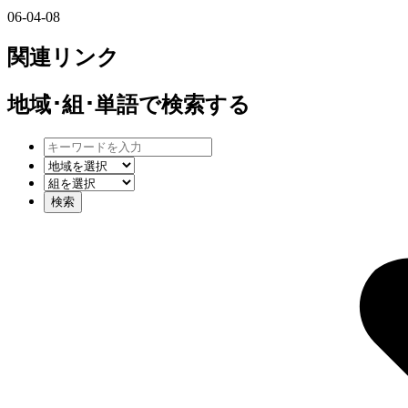
06-04-08
関連リンク
地域･組･単語
で検索する