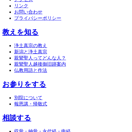
リンク
お問い合わせ
プライバシーポリシー
教えを知る
浄土真宗の教え
新潟と浄土真宗
親鸞聖人ってどんな人？
親鸞聖人越後御旧跡案内
仏教用語と作法
お参りをする
別院について
報恩講・帰敬式
相談する
収骨・納骨・永代経・申経