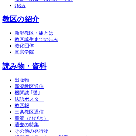
Q&A
教区の紹介
新潟教区・組とは
教区誕生までの歩み
教化団体
真宗学院
読み物・資料
出版物
新潟教区通信
機関誌 ｢聲｣
法語ポスター
教区報
三条教区通信
響流（ひびき）
過去の特集
その他の発行物