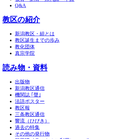
Q&A
教区の紹介
新潟教区・組とは
教区誕生までの歩み
教化団体
真宗学院
読み物・資料
出版物
新潟教区通信
機関誌 ｢聲｣
法語ポスター
教区報
三条教区通信
響流（ひびき）
過去の特集
その他の発行物