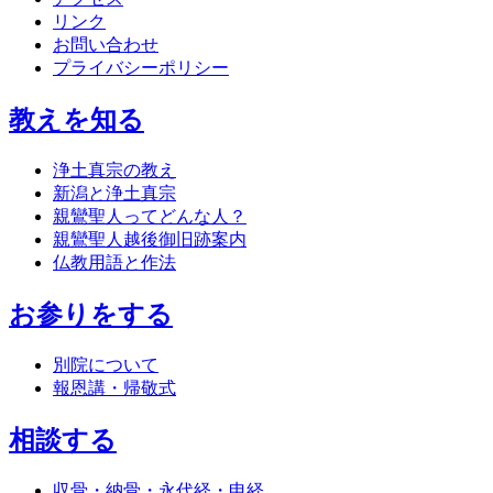
リンク
お問い合わせ
プライバシーポリシー
教えを知る
浄土真宗の教え
新潟と浄土真宗
親鸞聖人ってどんな人？
親鸞聖人越後御旧跡案内
仏教用語と作法
お参りをする
別院について
報恩講・帰敬式
相談する
収骨・納骨・永代経・申経