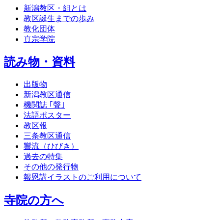
新潟教区・組とは
教区誕生までの歩み
教化団体
真宗学院
読み物・資料
出版物
新潟教区通信
機関誌 ｢聲｣
法語ポスター
教区報
三条教区通信
響流（ひびき）
過去の特集
その他の発行物
報恩講イラストのご利用について
寺院の方へ