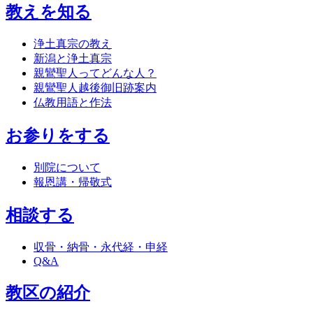
教えを知る
浄土真宗の教え
新潟と浄土真宗
親鸞聖人ってどんな人？
親鸞聖人越後御旧跡案内
仏教用語と作法
お参りをする
別院について
報恩講・帰敬式
相談する
収骨・納骨・永代経・申経
Q&A
教区の紹介