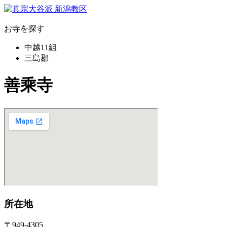
お寺を探す
中越11組
三島郡
善乘寺
所在地
〒949-4305