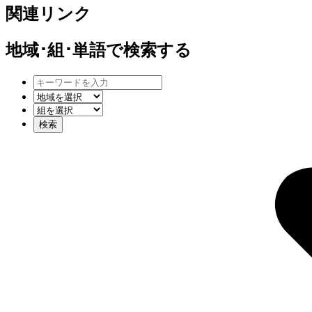
関連リンク
地域･組･単語
で検索する