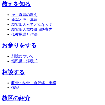
教えを知る
浄土真宗の教え
新潟と浄土真宗
親鸞聖人ってどんな人？
親鸞聖人越後御旧跡案内
仏教用語と作法
お参りをする
別院について
報恩講・帰敬式
相談する
収骨・納骨・永代経・申経
Q&A
教区の紹介