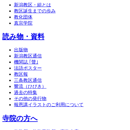
新潟教区・組とは
教区誕生までの歩み
教化団体
真宗学院
読み物・資料
出版物
新潟教区通信
機関誌 ｢聲｣
法語ポスター
教区報
三条教区通信
響流（ひびき）
過去の特集
その他の発行物
報恩講イラストのご利用について
寺院の方へ