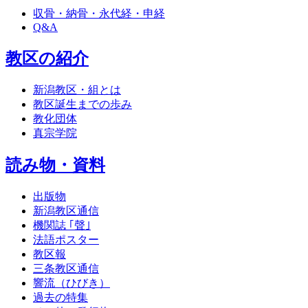
収骨・納骨・永代経・申経
Q&A
教区の紹介
新潟教区・組とは
教区誕生までの歩み
教化団体
真宗学院
読み物・資料
出版物
新潟教区通信
機関誌 ｢聲｣
法語ポスター
教区報
三条教区通信
響流（ひびき）
過去の特集