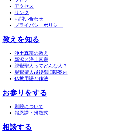
アクセス
リンク
お問い合わせ
プライバシーポリシー
教えを知る
浄土真宗の教え
新潟と浄土真宗
親鸞聖人ってどんな人？
親鸞聖人越後御旧跡案内
仏教用語と作法
お参りをする
別院について
報恩講・帰敬式
相談する