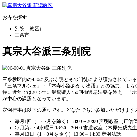
お寺を探す
別院（教区）
三条市
真宗大谷派三条別院
三条教区内の450に及ぶ寺院とその門徒により護持されてい
「三条マルシェ」・「本寺小路あかり物語」との協力、まち
特に近年では2015年に親鸞聖人750回御遠忌法要を終え
が中心の課題となっています。
定例行事は以下の通りです。どなたでもご参加いただけます
毎月1回（1・7月を除く）18:00～20:00 声明教室（正
毎月第2・4水曜日 18:30～20:00 書道教室（木原光威先
毎月13日（1・8月を除く）13:30～14:30 定例法話、