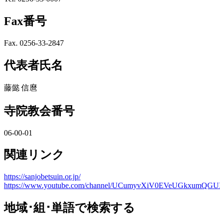
Fax番号
Fax. 0256-33-2847
代表者氏名
藤懿 信麿
寺院教会番号
06-00-01
関連リンク
https://sanjobetsuin.or.jp/
https://www.youtube.com/channel/UCumyvXiV0EVeUGkxumQGU
地域･組･単語
で検索する