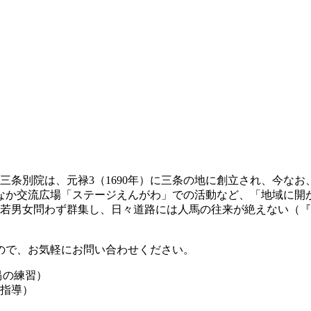
る三条別院は、元禄3（1690年）に三条の地に創立され、今な
なか交流広場「ステージえんがわ」での活動など、「地域に開
、「老若男女問わず群集し、日々道路には人馬の往来が絶えない
ので、お気軽にお問い合わせください。
信偈の練習）
生指導）