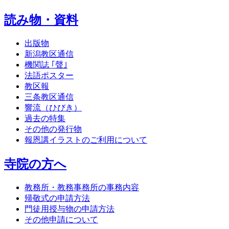
読み物・資料
出版物
新潟教区通信
機関誌 ｢聲｣
法語ポスター
教区報
三条教区通信
響流（ひびき）
過去の特集
その他の発行物
報恩講イラストのご利用について
寺院の方へ
教務所・教務事務所の事務内容
帰敬式の申請方法
門徒用授与物の申請方法
その他申請について