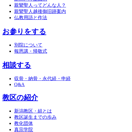
親鸞聖人ってどんな人？
親鸞聖人越後御旧跡案内
仏教用語と作法
お参りをする
別院について
報恩講・帰敬式
相談する
収骨・納骨・永代経・申経
Q&A
教区の紹介
新潟教区・組とは
教区誕生までの歩み
教化団体
真宗学院