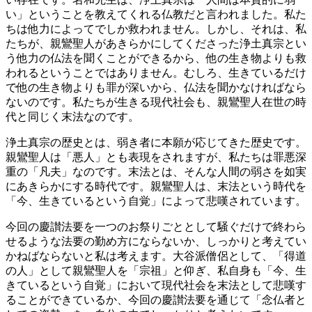
い」ということを教えてくれる仏教だと言われました。私た
ちは他力によってでしか救われません。しかし、それは、私
たちが、親鸞聖人があきらかにしてくださった浄土真宗とい
う他力の仏法を聞くことができるから、他の生き物よりも救
われるということではありません。むしろ、生きているだけ
で他の生き物よりも罪が深いから、仏法を聞かなければなら
ないのです。私たちが生きる現代社会も、親鸞聖人在世の時
代と同じく末法なのです。
浄土真宗の歴史とは、弱き者に本願が応じてきた歴史です。
親鸞聖人は「悪人」とも表現をされますが、私たちは罪悪深
重の「凡夫」なのです。末法とは、そんな人間の弱さを如実
にあきらかにする時代です。親鸞聖人は、末法という時代を
「今、生きているという自覚」によって悲嘆されています。
今回の慶讃法要を一つのお祭りごととして騒ぐだけで終わら
せるような法要の勤め方にならないか、しっかりと考えてい
かねばならないと私は考えます。大谷派僧侶として、「得道
の人」として親鸞聖人を「宗祖」と仰ぎ、私自身も「今、生
きているという自覚」において現代社会を末法として悲嘆す
ることができているか、今回の慶讃法要を通じて「念仏者と