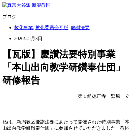
ブログ
教化事業
,
教化委員会瓦版
,
慶讃法要
2026年5月8日
【瓦版】慶讃法要特別事業
「本山出向教学研鑽奉仕団」
研修報告
第１組徳正寺 繁原 立
私は、新潟教区慶讃法要にあたって開催された特別事業「本
山出向教学研鑽奉仕団」に参加させていただきました。教区