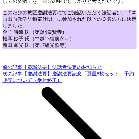
しての姿勢」を、自分の中でしっかりと考えたいです。
このたびの教区慶讃法要にてご法話いただく法話者は、「本
山出向教学研鑽奉仕団」に参加された以下の３名の方に決定
しました。
金子 詩織 氏（第6組最賢寺）
推耳 妙子 氏（中越13組廣永寺）
新田 顕光 氏（第17組光照寺）
前の記事
【慶讃法要】法話者決定のお知らせ
次の記事
【慶讃法要】慶讃法要記念「豆皿8枚セット」予約
販売について（受付終了）