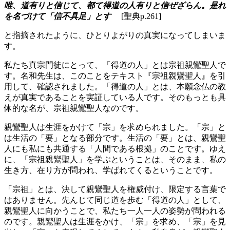
唯、道有りと信じて、都て得道の人有りと信ぜざらん。是れ
を名づけて「信不具足」とす
[聖典p.261]
と指摘されたように、ひとりよがりの真実になってしまいま
す。
私たち真宗門徒にとって、「得道の人」とは宗祖親鸞聖人で
す。名和先生は、このことをテキスト『宗祖親鸞聖人』を引
用して、確認されました。「得道の人」とは、本願念仏の教
えが真実であることを実証している人です。そのもっとも具
体的な名が、宗祖親鸞聖人なのです。
親鸞聖人は生涯をかけて「宗」を求められました。「宗」と
は生活の「要」となる部分です。生活の「要」とは、親鸞聖
人にも私にも共通する「人間である根拠」のことです。ゆえ
に、「宗祖親鸞聖人」を学ぶということは、そのまま、私の
生き方、在り方が問われ、学ばれてくるということです。
「宗祖」とは、決して親鸞聖人を権威付け、限定する言葉で
はありません。先んじて同じ道を歩む「得道の人」として、
親鸞聖人に向かうことで、私たち一人一人の姿勢が問われる
のです。親鸞聖人は生涯をかけ、「宗」を求め、「宗」を見