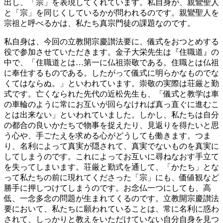
出し、「宗」を表現してくれています。私自身が、親鸞聖人
と「宗」を同じくしているかが問われるのです。親鸞聖人を
宗祖と呼べるかは、私たち真宗門徒の課題なのです。
私自身は、今回の立教開宗慶讃法要に、儀式をおつとめする
役で参加させていただきます。金子大栄先生は『住職道』の
中で、「住職道とは…第一に仏祖崇敬である。住職とは仏祖
に奉仕するものである。したがって儀式に明らかなものでな
くてはならぬ。」といわれています。崇敬の実際は荘厳と勤
式です。亡くなられた先代の近松先生も、「儀式と教学は車
の車輪のように常にお互いが回らなければ真っ直ぐに進むこ
とは出来ない」といわれていました。しかし、私たちは自分
の都合の良いかたちで物事を捉えたり、見返りを得たいと思
う心や、手ごたえを求める心がどうしても働きます。つま
り、名利によって真実が隠されて、真実でないものを真実に
してしまうのです。これによってお互いに尋ねなおす手立て
を失ってしまいます。荘厳と勤式を通して、「かたち」とな
って私たちの前に現れてくださった「宗」にも、価値観など
勝手に押しつけてしまうのです。お念仏一つにしても、高
低、一念多念の問題が生まれてくるのです。立教開宗慶讃法
要において、私たちに願われていることは、常に名利に惑わ
されて、しっかりと教えをいただけていない自分自身を見つ