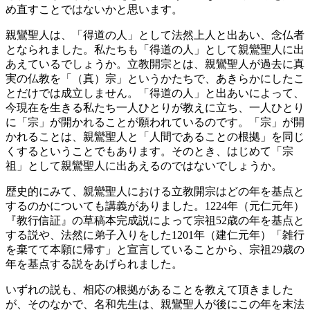
め直すことではないかと思います。
親鸞聖人は、「得道の人」として法然上人と出あい、念仏者
となられました。私たちも「得道の人」として親鸞聖人に出
あえているでしょうか。立教開宗とは、親鸞聖人が過去に真
実の仏教を「（真）宗」というかたちで、あきらかにしたこ
とだけでは成立しません。「得道の人」と出あいによって、
今現在を生きる私たち一人ひとりが教えに立ち、一人ひとり
に「宗」が開かれることが願われているのです。「宗」が開
かれることは、親鸞聖人と「人間であることの根拠」を同じ
くするということでもあります。そのとき、はじめて「宗
祖」として親鸞聖人に出あえるのではないでしょうか。
歴史的にみて、親鸞聖人における立教開宗はどの年を基点と
するのかについても講義がありました。1224年（元仁元年）
『教行信証』の草稿本完成説によって宗祖52歳の年を基点と
する説や、法然に弟子入りをした1201年（建仁元年）「雑行
を棄てて本願に帰す」と宣言していることから、宗祖29歳の
年を基点する説をあげられました。
いずれの説も、相応の根拠があることを教えて頂きました
が、そのなかで、名和先生は、親鸞聖人が後にこの年を末法