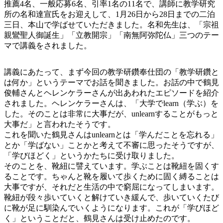
推薦4名、一般応募6名、引率1名の11名で、講師に教学研究
所の名和達宣氏をお迎えして、1月26日から28日までの二泊
三日、本山で学ばせていただきました。名和先生は、「宗祖
親鸞聖人御誕生」「立教開宗」「南無阿弥陀仏」三つのテー
マで講義をされました。
講義にあたって、まず今回の教学研鑽奉仕団の「教学研鑽と
は何か」というテーマでお話を聞きました。お話の中で鶴見
俊輔さんとヘレンケラーさんが出あわれたエピソードを紹介
されました。ヘレンケラーさんは、「大学でlearn（学ぶ）を
した。そのことは非常に大事だが、unlearnすることがもっと
大事だ」と言われたそうです。
これを聞いた鶴見さんはunlearnとは「学んだことを忘れる」
とか「学ばない」ことかと考えて不審に思ったそうですが、
「学びほどく」というかたちに受け取りました。
そのことを、靴紐に譬えています。学ぶことは靴紐を固くす
ることです。ちゃんと靴を履いて歩くために固く縛ることは
大事ですが、それだと生活の中で窮屈になってしまいます。
靴紐が段々歩いていくと解けていき緩んで、歩いていくたび
に靴が足に馴染んでいくようになります。これが「学びほど
く」ということだと、鶴見さんは受け止めたのです。