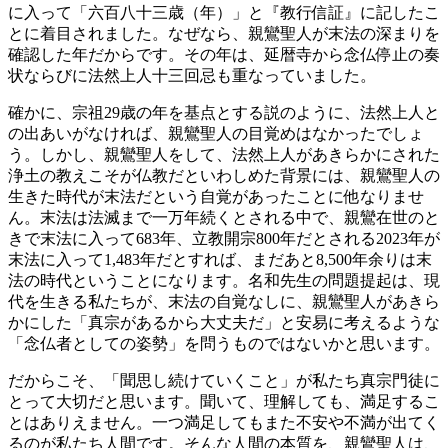
に入って「六百八十三歳（年）」と『教行信証』に記したこ
とに着目されました。なぜなら、親鸞聖人が末法の深まりを
確認した年だからです。その年は、延暦寺から念仏停止の奏
状ならびに法然上人十三回忌も重なっていました。
確かに、宗祖29歳の年を基点とする説のように、法然上人と
の出あいがなければ、親鸞聖人の目覚めはなかったでしょ
う。しかし、親鸞聖人をして、法然上人があきらかにされた
浄土の教えこそが仏教だといわしめた背景には、親鸞聖人の
生きた時代が末法だという自覚があったことに他なりませ
ん。末法は法滅まで一万年続くとされる中で、親鸞在世のと
きで末法に入って683年、立教開宗800年だとされる2023年が
末法に入って1,483年だとすれば、まだあと8,500年余りは末
法の時代ということになります。名和先生の問題提起は、現
代を生きる私たちが、末法の自覚なしに、親鸞聖人があきら
かにした「真宗があるから大丈夫だ」と安易に考えるような
「念仏者としての姿勢」を問うものではないかと思います。
だからこそ、「聞思し続けていくこと」が私たち真宗門徒に
とって大切だと思います。聞いて、理解しても、満足するこ
とはありえません。一つ満足してもまた不安や不満が出てく
るのが私たち人間です。そんな人間の本質を、親鸞聖人は、