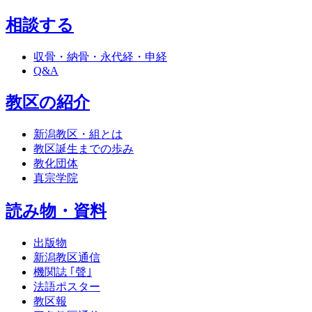
相談する
収骨・納骨・永代経・申経
Q&A
教区の紹介
新潟教区・組とは
教区誕生までの歩み
教化団体
真宗学院
読み物・資料
出版物
新潟教区通信
機関誌 ｢聲｣
法語ポスター
教区報