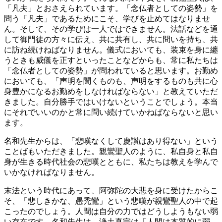
「凡夫」とおさえられています。「念仏者としての姿勢」を
問う「凡夫」であるためにこそ、学びを止めてはなりませ
ん。そして、その学びは一人ではできません。法話などを通
して御門徒の方々に伝え、共に共有し、共に問いを持ち、共
に訪ね続けねばなりません。儀式においても、装束を身に纏
うときも威儀を正すといったことなどからも、常に私たちは
「念仏者としての姿勢」が問われていると思います。お勤め
においても、「声明を聞くものも、声明をするものも共に心
身豊かになるお勤めをしなければならない」と教えていただ
きました。自分勝手ではいけないということでしょう。本当
にそれでいいのかと常に問い続けていかねばならないと思い
ます。
名和先生からは、「悲嘆なくして慶讃はあり得ない」という
ことばもいただきました。親鸞聖人のように、私自身と私自
身が生きる時代社会の悲嘆とともに、私たちは教えを学んで
いかなければなりません。
末法という時代にあって、阿弥陀の大悲を身に受けたからこ
そ、「悲しきかな、愚禿鸞」という悲嘆が親鸞聖人の中で起
こったのでしょう。人間は自分の力ではどうしようもない弱
い存在です。名和先生は、浄土真宗は「人間は本質的に弱