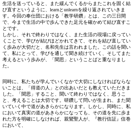
生活を送っていると、また緩んでくるからまたこれを固く結
び直すというように、learnとunlearnを繰り返されていきま
す。今回の奉仕団における「教学研鑽」とは、この三日間
で、今まで生活の中で歩んできた足元を確かめて結び直すこ
とです。
しかし、それで終わりではなく、また生活の現場に戻ってい
くことで、学びが結びほどかれてきて、それを結び直してい
く歩みが大切だと、名和先生は言われました。この話を聞い
て、私にとって、学びを通して聞き続けていく、そしてまた
考えるという歩みが、「聞思」ということばと重なりまし
た。
同時に、私たちが学んでいくなかで大切にしなければならな
いことは、「得道の人」との出あいだとも教えていただきま
した。「聞思」すること、聞いて終わりではなく、思うこ
と、考えることは大切です。研鑽して問いが生まれ、また聞
いていく中で道があきらかになります。しかし、同時に、私
において真実の道があきらかになっても、その道を先に歩ま
れた方を明確にしなければ、親鸞聖人が、『教行信証』信巻
において、