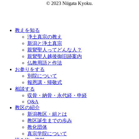
© 2023 Niigata Kyoku.
教えを知る
浄土真宗の教え
新潟と浄土真宗
親鸞聖人ってどんな人？
親鸞聖人越後御旧跡案内
仏教用語と作法
お参りをする
別院について
報恩講・帰敬式
相談する
収骨・納骨・永代経・申経
Q&A
教区の紹介
新潟教区・組とは
教区誕生までの歩み
教化団体
真宗学院について