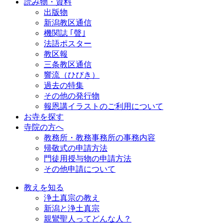
読み物・資料
出版物
新潟教区通信
機関誌 ｢聲｣
法語ポスター
教区報
三条教区通信
響流（ひびき）
過去の特集
その他の発行物
報恩講イラストのご利用について
お寺を探す
寺院の方へ
教務所・教務事務所の事務内容
帰敬式の申請方法
門徒用授与物の申請方法
その他申請について
教えを知る
浄土真宗の教え
新潟と浄土真宗
親鸞聖人ってどんな人？