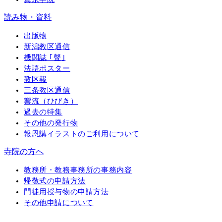
読み物・資料
出版物
新潟教区通信
機関誌 ｢聲｣
法語ポスター
教区報
三条教区通信
響流（ひびき）
過去の特集
その他の発行物
報恩講イラストのご利用について
寺院の方へ
教務所・教務事務所の事務内容
帰敬式の申請方法
門徒用授与物の申請方法
その他申請について