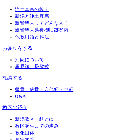
浄土真宗の教え
新潟と浄土真宗
親鸞聖人ってどんな人？
親鸞聖人越後御旧跡案内
仏教用語と作法
お参りをする
別院について
報恩講・帰敬式
相談する
収骨・納骨・永代経・申経
Q&A
教区の紹介
新潟教区・組とは
教区誕生までの歩み
教化団体
真宗学院