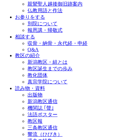
親鸞聖人越後御旧跡案内
仏教用語と作法
お参りをする
別院について
報恩講・帰敬式
相談する
収骨・納骨・永代経・申経
Q&A
教区の紹介
新潟教区・組とは
教区誕生までの歩み
教化団体
真宗学院について
読み物・資料
出版物
新潟教区通信
機関誌 ｢聲｣
法語ポスター
教区報
三条教区通信
響流（ひびき）