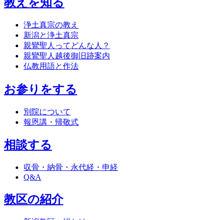
教えを知る
浄土真宗の教え
新潟と浄土真宗
親鸞聖人ってどんな人？
親鸞聖人越後御旧跡案内
仏教用語と作法
お参りをする
別院について
報恩講・帰敬式
相談する
収骨・納骨・永代経・申経
Q&A
教区の紹介