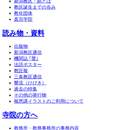
新潟教区・組とは
教区誕生までの歩み
教化団体
真宗学院
読み物・資料
出版物
新潟教区通信
機関誌 ｢聲｣
法語ポスター
教区報
三条教区通信
響流（ひびき）
過去の特集
その他の発行物
報恩講イラストのご利用について
寺院の方へ
教務所・教務事務所の事務内容