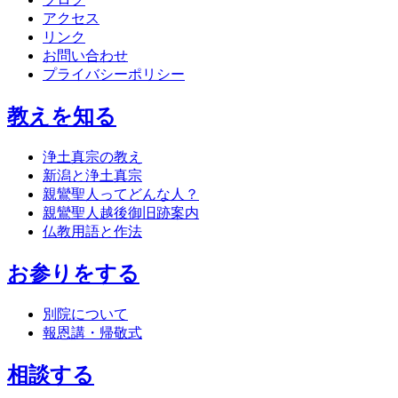
アクセス
リンク
お問い合わせ
プライバシーポリシー
教えを知る
浄土真宗の教え
新潟と浄土真宗
親鸞聖人ってどんな人？
親鸞聖人越後御旧跡案内
仏教用語と作法
お参りをする
別院について
報恩講・帰敬式
相談する