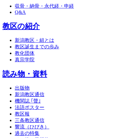
収骨・納骨・永代経・申経
Q&A
教区の紹介
新潟教区・組とは
教区誕生までの歩み
教化団体
真宗学院
読み物・資料
出版物
新潟教区通信
機関誌 ｢聲｣
法語ポスター
教区報
三条教区通信
響流（ひびき）
過去の特集