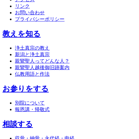
リンク
お問い合わせ
プライバシーポリシー
教えを知る
浄土真宗の教え
新潟と浄土真宗
親鸞聖人ってどんな人？
親鸞聖人越後御旧跡案内
仏教用語と作法
お参りをする
別院について
報恩講・帰敬式
相談する
収骨・納骨・永代経・申経