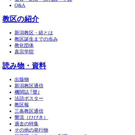
Q&A
教区の紹介
新潟教区・組とは
教区誕生までの歩み
教化団体
真宗学院
読み物・資料
出版物
新潟教区通信
機関誌 ｢聲｣
法語ポスター
教区報
三条教区通信
響流（ひびき）
過去の特集
その他の発行物